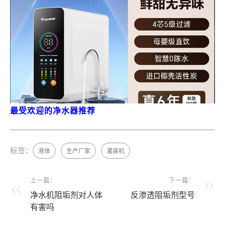
最受欢迎的净水器推荐
标签：
液体
生产厂家
灌装机
上一篇：
下一篇：
净水机阻垢剂对人体
反渗透阻垢剂型号
有害吗