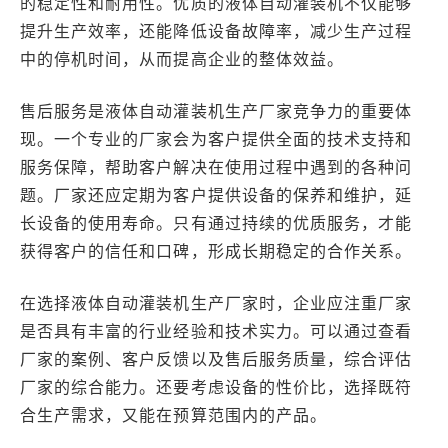
的稳定性和耐用性。优质的液体自动灌装机不仅能够
提升生产效率，还能降低设备故障率，减少生产过程
中的停机时间，从而提高企业的整体效益。
售后服务是液体自动灌装机生产厂家竞争力的重要体
现。一个专业的厂家会为客户提供全面的技术支持和
服务保障，帮助客户解决在使用过程中遇到的各种问
题。厂家还应定期为客户提供设备的保养和维护，延
长设备的使用寿命。只有通过持续的优质服务，才能
获得客户的信任和口碑，形成长期稳定的合作关系。
在选择液体自动灌装机生产厂家时，企业应注重厂家
是否具有丰富的行业经验和技术实力。可以通过查看
厂家的案例、客户反馈以及售后服务质量，综合评估
厂家的综合能力。还要考虑设备的性价比，选择既符
合生产需求，又能在预算范围内的产品。