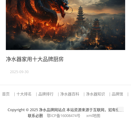
净水器家用十大品牌厨房
2025-09-30
首页
|
十大排名
|
品牌排行
|
净水器百科
|
净水器知识
|
品牌馆
|
Copyright © 2025 净水品牌网站点 本站资源来源于互联网，如有侵权
联系必删
鄂ICP备16008474号
xml地图