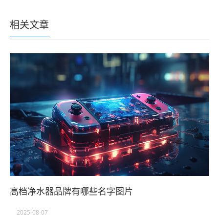
相关文章
高档净水器品牌有哪些名字图片
2025-08-07