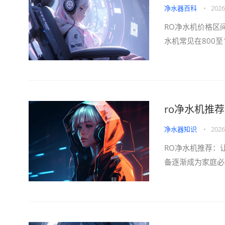
净水器百科
•
2026
RO净水机价格区
水机常见在800至
ro净水机推荐
净水器知识
•
2026
RO净水机推荐：
备逐渐成为家庭必