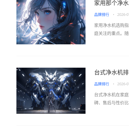
家用那个净水
品牌排行
•
2026-0
家用净水机选购指
庭关注的重点。随
台式净水机排
品牌排行
•
2026-0
台式净水机在家庭
碑、售后与性价比