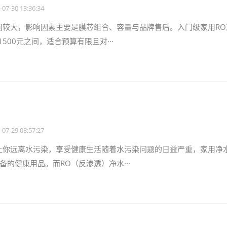
-07-30 13:36:34
间较大，影响因素主要是膜芯组合、容量与品牌售后。入门级家用RO
1500元之间，适合预算有限且对···
-07-29 08:57:27
让你远离水污染，享受健康生活随着水污染问题的日益严重，家用净
备的健康用品。而RO（反渗透）净水···