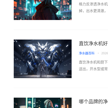
格力反渗透净水机
掉，出水更清澈，
直饮净水机好
净水器百科
•
2026
直饮净水机和厨下
送出，开水型或常
哪个品牌的净