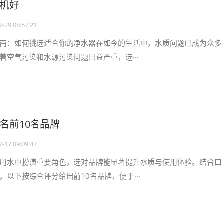
机好
7-29 08:57:21
南：如何挑选适合你的净水器在如今的生活中，水质问题已成为众
着空气污染和水源污染问题日益严重，选···
名前10名品牌
7-17 09:09:47
用水中扮演重要角色，选对品牌能显著提升水质与使用体验。结合
，以下按综合评分给出前10名品牌，便于···