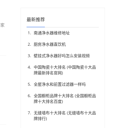
最新推荐
多家
南通净水器维修地址
厨房净水器直饮机
壁挂式净水器好吗怎么安装视频
中国陶瓷十大排名 (中国陶瓷十大品
牌最新排名官网)
全屋净水和前置过滤器一样吗
口
全国橱柜品牌十大排名 (全国橱柜品
牌十大排名百度)
无缝墙布十大排名 (无缝墙布十大品
牌排行)