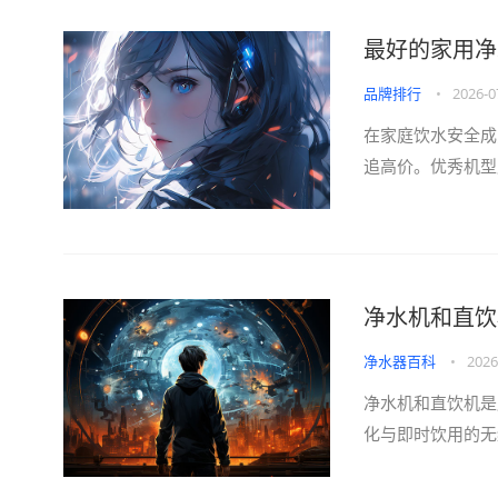
最好的家用净
品牌排行
•
2026-0
在家庭饮水安全成
追高价。优秀机型
净水机和直饮
净水器百科
•
2026
净水机和直饮机是
化与即时饮用的无