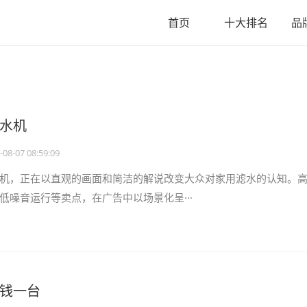
首页
十大排名
品
水机
-08-07 08:59:09
机，正在以直观的画面和简洁的解说改变大众对家用滤水的认知。
低噪音运行等卖点，在广告中以场景化呈···
少钱一台