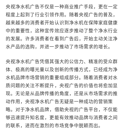
央视净水机广告不仅是一种商业推广手段，更在一定
程度上起到了行业引领作用。随着央视广告的普及，
越来越多的消费者开始认识到净水机在保障家庭健康
中的重要性，这种宣传效应逐步推动了整个净水行业
的发展。许多消费者在看到广告后，开始主动关注净
水产品的选购，并进一步推动了市场需求的增长。
央视净水机广告凭借其强大的公信力、精准的受众群
体、极高的曝光量以及创新的传播方式，已经成为净
水机品牌市场营销的重要组成部分。随着消费者对水
质问题的关注不断提升，央视广告的价值也将愈加显
现。无论是从品牌传播的角度，还是从市场需求的推
动作用，央视净水机广告无疑是一种成功的营销策
略。对于净水机品牌，借助央视的广告平台，不仅能
够迅速提升知名度，更能有效推动品牌与消费者之间
的联系，进而在激烈的市场竞争中脱颖而出。