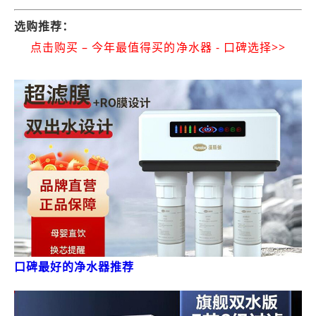
选购推荐：
点击购买 – 今年最值得买的净水器 - 口碑选择>>
口碑最好的净水器推荐