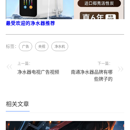
最受欢迎的净水器推荐
标签：
广告
央视
净水机
上一篇：
下一篇：
净水器电视广告视频
南通净水器品牌有哪
些牌子的
相关文章